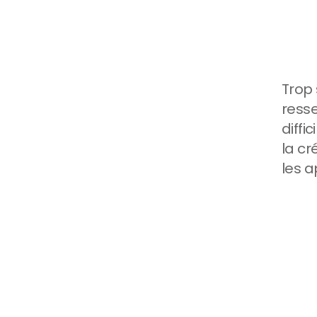
formation
sur
Trop 
resse
à
cocher
à
diffi
la cr
les a
entissage
actif