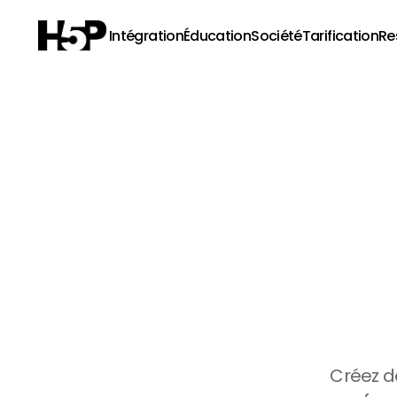
Intégration
Éducation
Société
Tarification
Re
Ren
captiv
de
Créez de