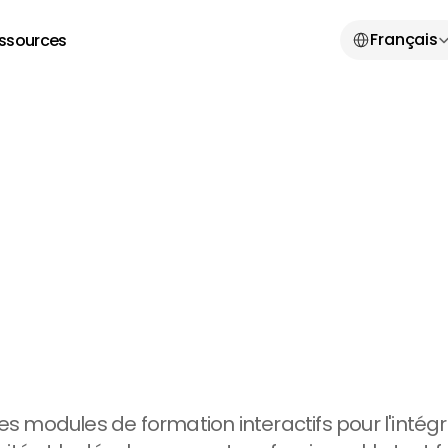
Select Language
Français
ssources
dez
l'apprentis
ant—à
tous
les
votre
organisa
s modules de formation interactifs pour l'intégrat