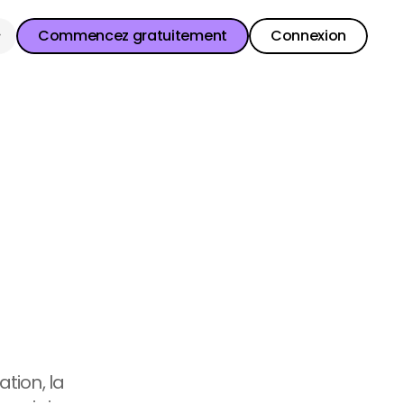
Commencez gratuitement
Connexion
Commencez gratuitement
Connexion
Commencez gratuitement
Connexion
sage
niveaux
tion
ion, la 