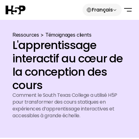
Select Language
Français
Ressources
 > 
Témoignages clients
L'apprentissage 
interactif au cœur de 
la conception des 
cours
Comment le South Texas College a utilisé H5P 
Select Language
Français
pour transformer des cours statiques en 
expériences d’apprentissage interactives et 
Commencez gratuitement
accessibles à grande échelle.
Commencez gratuitement
Connexion
Commencez gratuitement
Connexion