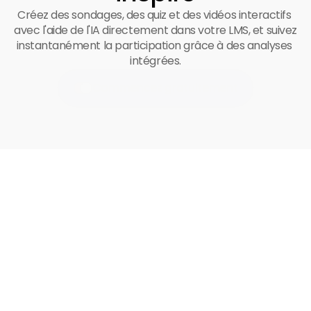
Créez des sondages, des quiz et des vidéos interactifs 
avec l'aide de l'IA directement dans votre LMS, et suivez 
instantanément la participation grâce à des analyses 
intégrées.
Commencez gratuitement
Commencez gratuitement
Commencez gratuitement
Voyez
à
quel
point
les
leçons
interactives
peuvent
être
simples